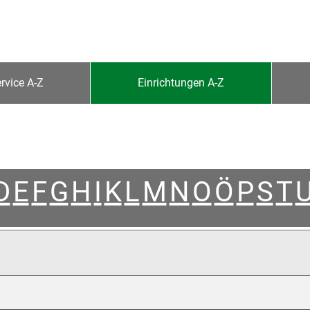
rvice A-Z
Einrichtungen A-Z
D
E
F
G
H
I
K
L
M
N
O
Ö
P
S
T