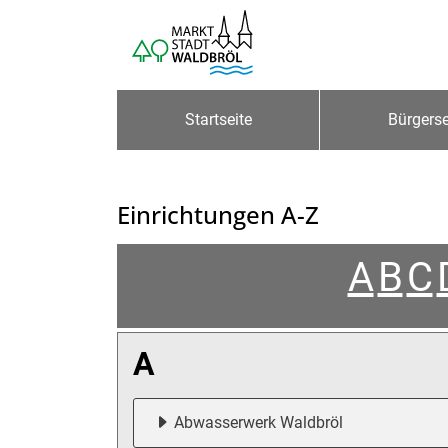
Zum Header
Zum Hauptinhalt
Zum Footer
Zum Hauptinhalt springen
Startseite
Bürgerse
Einrichtungen A-Z
A
B
C
A
Abwasserwerk Waldbröl