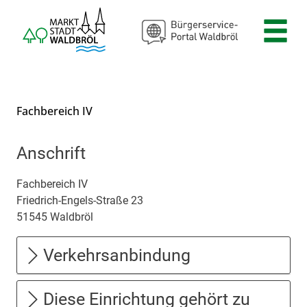
Zum Header
Zum Hauptinhalt
Zum Footer
Zum Hauptinhalt springen
Fachbereich IV
Anschrift
Fachbereich IV
Friedrich-Engels-Straße
23
51545
Waldbröl
Verkehrsanbindung
Diese Einrichtung gehört zu