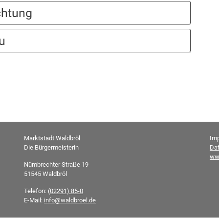
chtung
u
Marktstadt Waldbröl
Im
Die Bürgermeisterin
Da
ww
Nümbrechter Straße 19
51545 Waldbröl
Telefon:
(02291) 85-0
E-Mail:
info@waldbroel.de