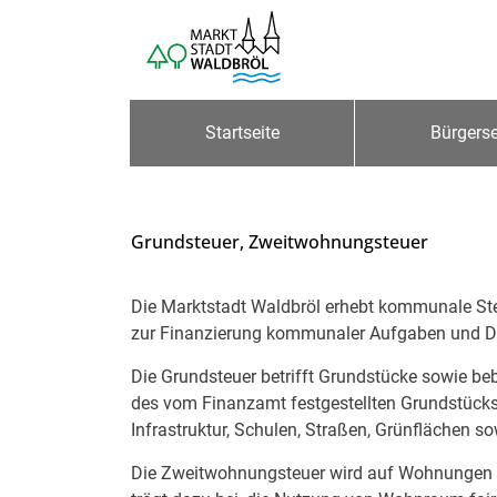
Zum Header
Zum Hauptinhalt
Zum Footer
Zum Hauptinhalt springen
Startseite
Bürgerse
Grundsteuer, Zweitwohnungsteuer
Beschreibung
Die Marktstadt Waldbröl erhebt kommunale St
zur Finanzierung kommunaler Aufgaben und Di
Die Grundsteuer betrifft Grundstücke sowie be
des vom Finanzamt festgestellten Grundstücksw
Infrastruktur, Schulen, Straßen, Grünflächen 
Die Zweitwohnungsteuer wird auf Wohnungen e