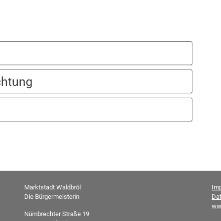
chtung
Marktstadt Waldbröl
Im
Die Bürgermeisterin
Da
ww
Nümbrechter Straße 19