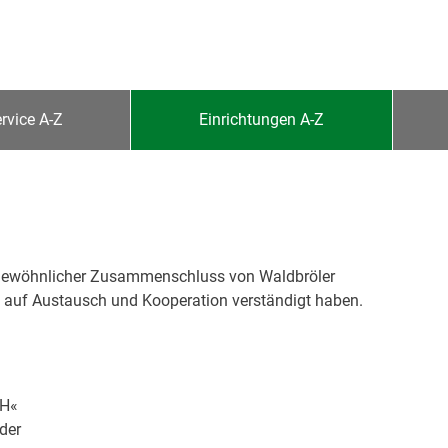
rvice A-Z
Einrichtungen A-Z
ergewöhnlicher Zusammenschluss von Waldbröler
 auf Austausch und Kooperation verständigt haben.
bH«
der