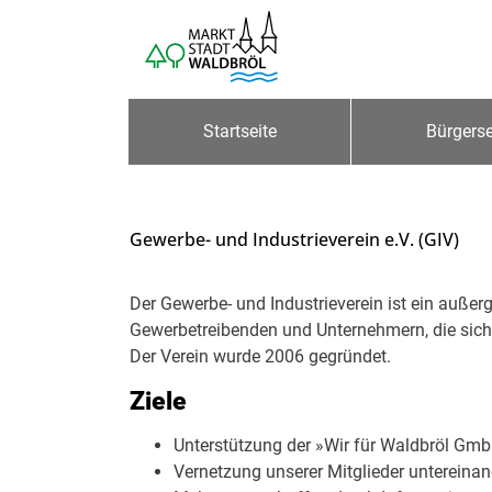
Zum Header
Zum Hauptinhalt
Zum Footer
Zum Hauptinhalt springen
Startseite
Bürgerse
Gewerbe- und Industrieverein e.V. (GIV)
Beschreibung
Der Gewerbe- und Industrieverein ist ein auß
Gewerbetreibenden und Unternehmern, die sich
Der Verein wurde 2006 gegründet.
Ziele
Unterstützung der »Wir für Waldbröl Gm
Vernetzung unserer Mitglieder untereinan