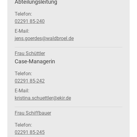
Position:
Abteilungsleitung
Telefon:
02291 85-240
E-Mail:
jens.goerdes@waldbroel.de
Frau Schüttler
Position:
Case-Managerin
Telefon:
02291 85-242
E-Mail:
kristina.schuettler@ekir.de
Frau Schiffbauer
Telefon:
02291 85-245