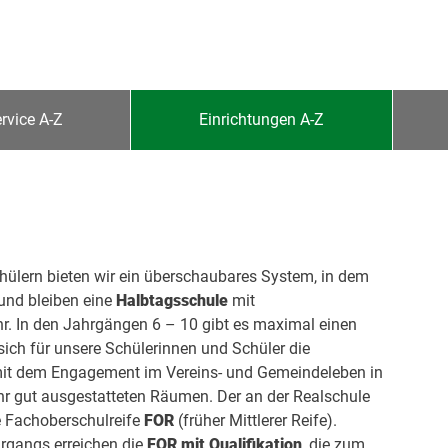
rvice A-Z
Einrichtungen A-Z
hülern bieten wir ein überschaubares System, in dem
 und bleiben eine
Halbtagsschule
mit
hr. In den Jahrgängen 6 – 10 gibt es maximal einen
sich für unsere Schülerinnen und Schüler die
 mit dem Engagement im Vereins- und Gemeindeleben in
ehr gut ausgestatteten Räumen. Der an der Realschule
e Fachoberschulreife
FOR
(früher Mittlerer Reife).
hrgangs erreichen die
FOR mit Qualifikation
, die zum