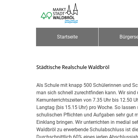
Zum Header
Zum Hauptinhalt
Zum Footer
Zum Hauptinhalt springen
Startseite
Bürgerse
Städtische Realschule Waldbröl
Beschreibung
Als Schule mit knapp 500 Schülerinnen und Sc
man sich schnell zurechtfinden kann. Wir sind
Kernunterrichtszeiten von 7.35 Uhr bis 12.50 U
Langtag (bis 15.15 Uhr) pro Woche. So lassen 
schulischen Pflichten und Aufgaben sehr gut
Einklang bringen. Wir unterrichten in medial s
Waldbröl zu erwerbende Schulabschluss ist di
Durchschnittlich 60% eines jeden Abschlussja