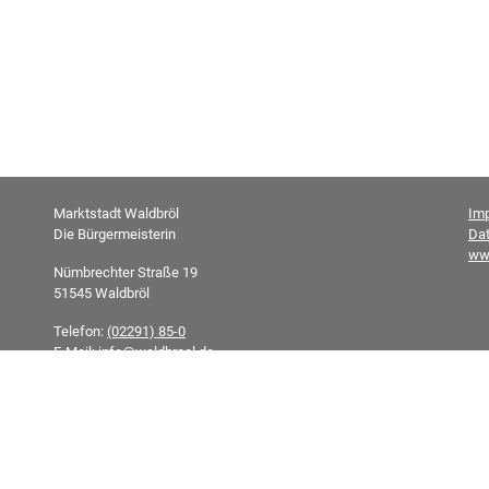
Marktstadt Waldbröl
Im
Die Bürgermeisterin
Da
ww
Nümbrechter Straße 19
51545 Waldbröl
Telefon:
(02291) 85-0
E-Mail:
info@waldbroel.de