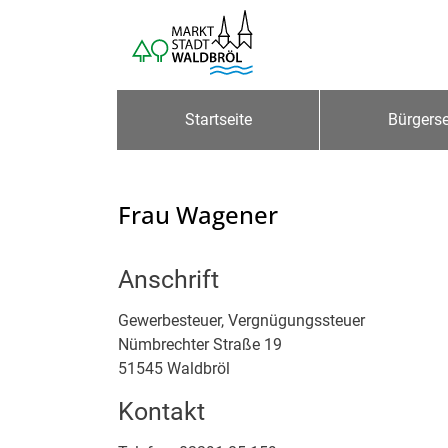
Zum Header
Zum Hauptinhalt
Zum Footer
Zum Hauptinhalt springen
Startseite
Bürgerse
Frau Wagener
Anschrift
Gewerbesteuer, Vergnügungssteuer
Nümbrechter Straße
19
51545
Waldbröl
Kontakt