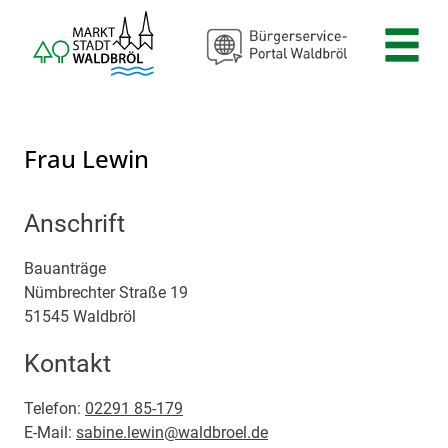
Zum Header
Zum Hauptinhalt
Zum Footer
Zum Hauptinhalt springen
Frau Lewin
Anschrift
Bauanträge
Nümbrechter Straße
19
51545
Waldbröl
Kontakt
Telefon:
02291 85-179
E-Mail:
sabine.lewin@waldbroel.de