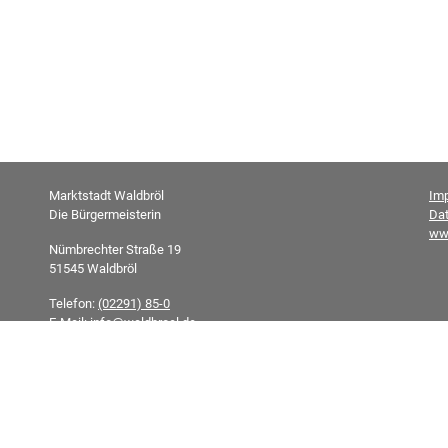
Marktstadt Waldbröl
Im
Die Bürgermeisterin
Da
ww
Nümbrechter Straße 19
51545 Waldbröl
Telefon:
(02291) 85-0
E-Mail:
info@waldbroel.de