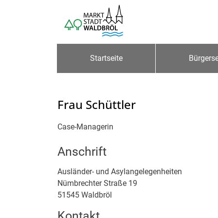
Zum Header
Zum Hauptinhalt
Zum Footer
Zum Hauptinhalt springen
Startseite
Bürgerse
Frau Schüttler
Case-Managerin
Anschrift
Ausländer- und Asylangelegenheiten
Nümbrechter Straße
19
51545
Waldbröl
Kontakt