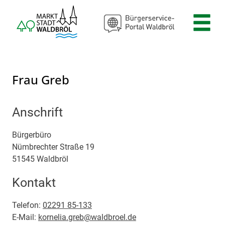
Zum Header
Zum Hauptinhalt
Zum Footer
Zum Hauptinhalt springen
Frau Greb
Anschrift
Bürgerbüro
Nümbrechter Straße
19
51545
Waldbröl
Kontakt
Telefon:
02291 85-133
E-Mail:
kornelia.greb@waldbroel.de