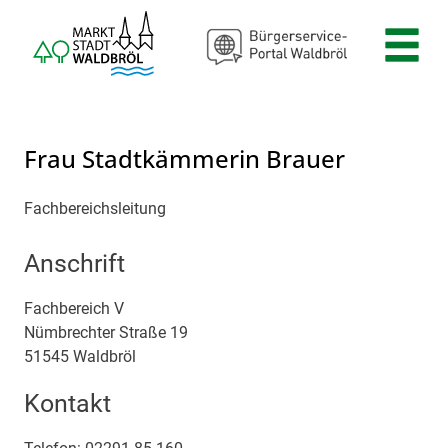
Zum Header
Zum Hauptinhalt
Zum Footer
Zum Hauptinhalt springen
Frau Stadtkämmerin Brauer
Fachbereichsleitung
Anschrift
Fachbereich V
Nümbrechter Straße
19
51545
Waldbröl
Kontakt