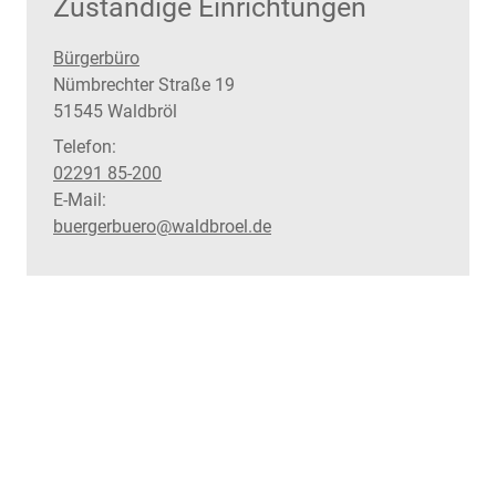
Zuständige Einrichtungen
Bürgerbüro
Straße:
Hausnummer:
Nümbrechter Straße
19
PLZ:
Ort:
51545
Waldbröl
Telefon:
02291 85-200
E-Mail:
buergerbuero@waldbroel.de