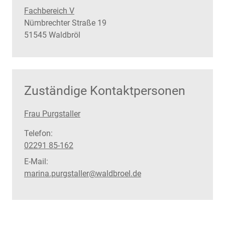
Fachbereich V
Straße:
Hausnummer:
Nümbrechter Straße
19
PLZ:
Ort:
51545
Waldbröl
Zuständige Kontaktpersonen
Frau Purgstaller
Telefon:
02291 85-162
E-Mail:
marina.purgstaller@waldbroel.de