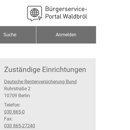
Suche
Anmelden
Zuständige Einrichtungen
Deutsche Rentenversicherung Bund
Straße:
Hausnummer:
Ruhrstraße
2
PLZ:
Ort:
10709
Berlin
Telefon:
030 865-0
Fax:
030 865-27240