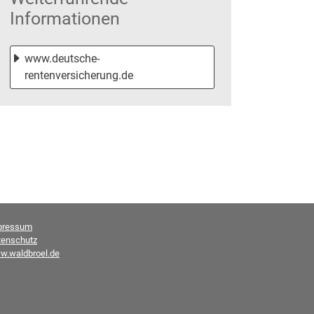
Informationen
www.deutsche-
rentenversicherung.de
pressum
tenschutz
w.waldbroel.de