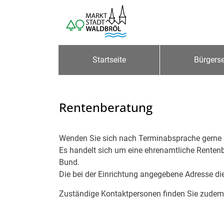
Zum Header
Zum Hauptinhalt
Zum Footer
Zum Hauptinhalt springen
Startseite
Bürgerse
Rentenberatung
Beschreibung
Wenden Sie sich nach Terminabsprache gerne 
Es handelt sich um eine ehrenamtliche Renten
Bund.
Die bei der Einrichtung angegebene Adresse die
Zuständige Kontaktpersonen finden Sie zudem