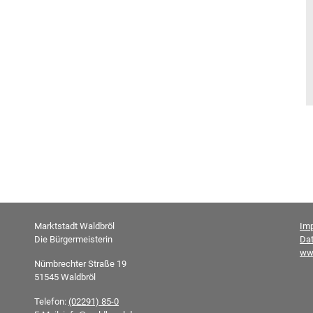
Marktstadt Waldbröl
Im
Die Bürgermeisterin
Da
ww
Nümbrechter Straße 19
51545 Waldbröl
Telefon:
(02291) 85-0