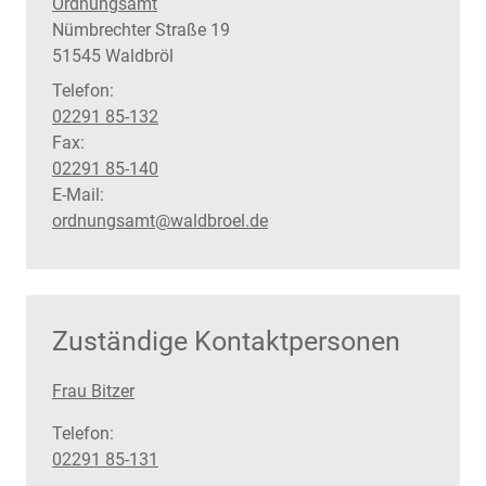
Ordnungsamt
Straße:
Hausnummer:
Nümbrechter Straße
19
PLZ:
Ort:
51545
Waldbröl
Telefon:
02291 85-132
Fax:
02291 85-140
E-Mail:
ordnungsamt@waldbroel.de
Zuständige Kontaktpersonen
Frau Bitzer
Telefon:
02291 85-131