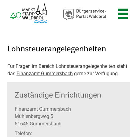
Zum Header
Zum Hauptinhalt
Zum Footer
Zum Hauptinhalt springen
Lohnsteuerangelegenheiten
Für Fragen im Bereich Lohnsteuerangelegenheiten steht
Beschreibung
das
Finanzamt Gummersbach
gerne zur Verfügung.
Zuständige Einrichtungen
Finanzamt Gummersbach
Straße:
Hausnummer:
Mühlenbergweg
5
PLZ:
Ort:
51645
Gummersbach
Telefon: