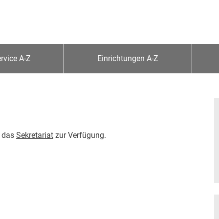
rvice A-Z
Einrichtungen A-Z
n das
Sekretariat
zur Verfügung.