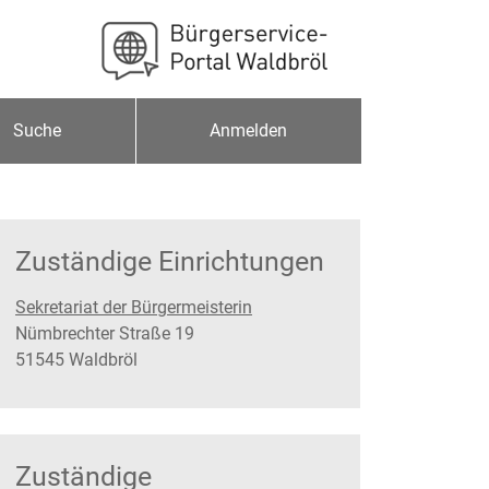
Suche
Anmelden
Zuständige Einrichtungen
Sekretariat der Bürgermeisterin
Straße:
Hausnummer:
Nümbrechter Straße
19
PLZ:
Ort:
51545
Waldbröl
Zuständige