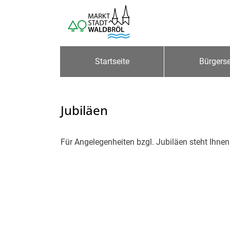
Zum Header
Zum Hauptinhalt
Zum Footer
Zum Hauptinhalt springen
Startseite
Bürgerse
Jubiläen
Beschreibung
Für Angelegenheiten bzgl. Jubiläen steht Ihne