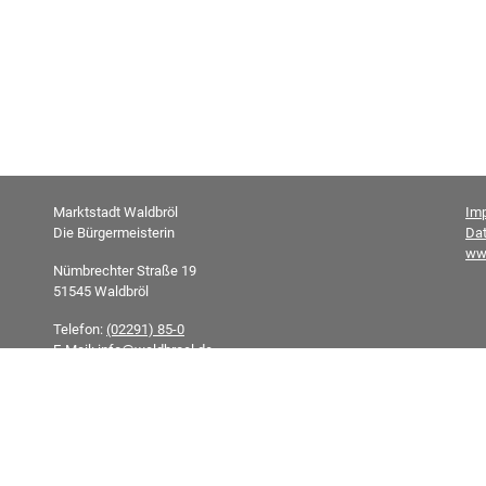
Marktstadt Waldbröl
Im
Die Bürgermeisterin
Da
ww
Nümbrechter Straße 19
51545 Waldbröl
Telefon:
(02291) 85-0
E-Mail:
info@waldbroel.de