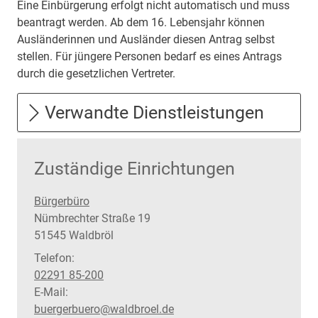
Eine Einbürgerung erfolgt nicht automatisch und muss
beantragt werden. Ab dem 16. Lebensjahr können
Ausländerinnen und Ausländer diesen Antrag selbst
stellen. Für jüngere Personen bedarf es eines Antrags
durch die gesetzlichen Vertreter.
Verwandte Dienstleistungen
Zuständige Einrichtungen
Bürgerbüro
Straße:
Hausnummer:
Nümbrechter Straße
19
PLZ:
Ort:
51545
Waldbröl
Telefon:
02291 85-200
E-Mail:
buergerbuero@waldbroel.de