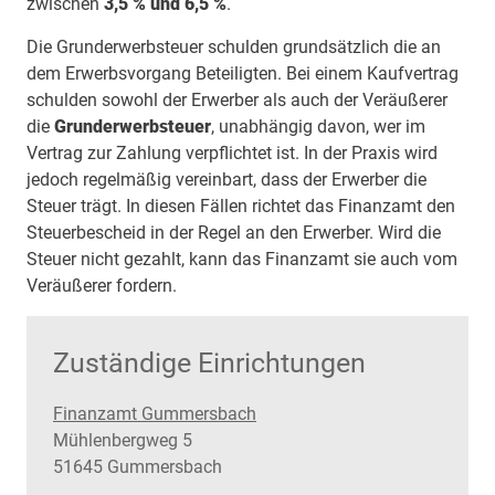
zwischen
3,5 % und 6,5 %
.
Die Grunderwerbsteuer schulden grundsätzlich die an
dem Erwerbsvorgang Beteiligten. Bei einem Kaufvertrag
schulden sowohl der Erwerber als auch der Veräußerer
die
Grunderwerbsteuer
, unabhängig davon, wer im
Vertrag zur Zahlung verpflichtet ist. In der Praxis wird
jedoch regelmäßig vereinbart, dass der Erwerber die
Steuer trägt. In diesen Fällen richtet das Finanzamt den
Steuerbescheid in der Regel an den Erwerber. Wird die
Steuer nicht gezahlt, kann das Finanzamt sie auch vom
Veräußerer fordern.
Zuständige Einrichtungen
Finanzamt Gummersbach
Straße:
Hausnummer:
Mühlenbergweg
5
PLZ:
Ort:
51645
Gummersbach