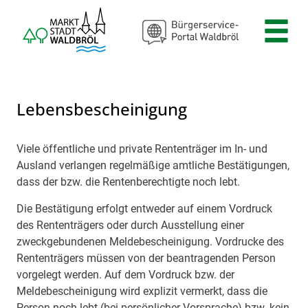
Zum Header
Zum Hauptinhalt
Zum Footer
Zum Hauptinhalt springen
Lebensbescheinigung
Viele öffentliche und private Rententräger im In- und
Beschreibung
Ausland verlangen regelmäßige amtliche Bestätigungen,
dass der bzw. die Rentenberechtigte noch lebt.
Die Bestätigung erfolgt entweder auf einem Vordruck
des Rententrägers oder durch Ausstellung einer
zweckgebundenen Meldebescheinigung. Vordrucke des
Rententrägers müssen von der beantragenden Person
vorgelegt werden. Auf dem Vordruck bzw. der
Meldebescheinigung wird explizit vermerkt, dass die
Person noch lebt (bei persönlicher Vorsprache) bzw. kein