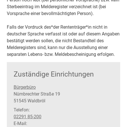
Sterbeeintrag im Melderegister verzeichnet ist (bei
Vorsprache einer bevollmächtigten Person).
Falls der Vordruck des*der Rententräger*in nicht in
deutscher Sprache verfasst ist oder auf diesem Angaben
bestätigt werden sollen, die nicht Bestandteil des
Melderegisters sind, kann nur die Ausstellung einer
separaten Lebens- bzw. Meldebescheinigung erfolgen.
Zuständige Einrichtungen
Bürgerbüro
Straße:
Hausnummer:
Nümbrechter Straße
19
PLZ:
Ort:
51545
Waldbröl
Telefon:
02291 85-200
E-Mail: