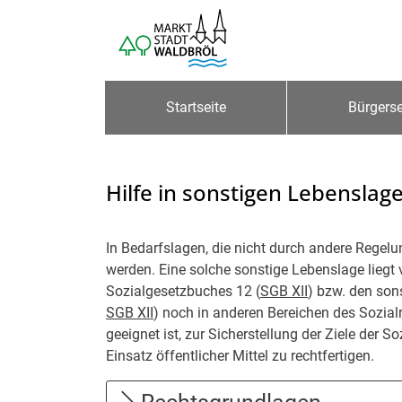
Zum Header
Zum Hauptinhalt
Zum Footer
Zum Hauptinhalt springen
Startseite
Bürgerse
Hilfe in sonstigen Lebenslag
Beschreibung
In Bedarfslagen, die nicht durch andere Regel
werden. Eine solche sonstige Lebenslage liegt v
Sozialgesetzbuches 12 (
SGB XII
) bzw. den son
SGB XII
) noch in anderen Bereichen des Sozialr
geeignet ist, zur Sicherstellung der Ziele der So
Einsatz öffentlicher Mittel zu rechtfertigen.