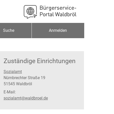
Suche
Anmelden
Zuständige Einrichtungen
Sozialamt
Straße:
Hausnummer:
Nümbrechter Straße
19
PLZ:
Ort:
51545
Waldbröl
E-Mail:
sozialamt@waldbroel.de