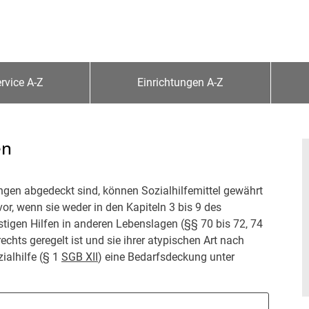
rvice A-Z
Einrichtungen A-Z
en
ungen abgedeckt sind, können Sozialhilfemittel gewährt
or, wenn sie weder in den Kapiteln 3 bis 9 des
stigen Hilfen in anderen Lebenslagen (§§ 70 bis 72, 74
echts geregelt ist und sie ihrer atypischen Art nach
zialhilfe (§ 1
SGB XII
) eine Bedarfsdeckung unter