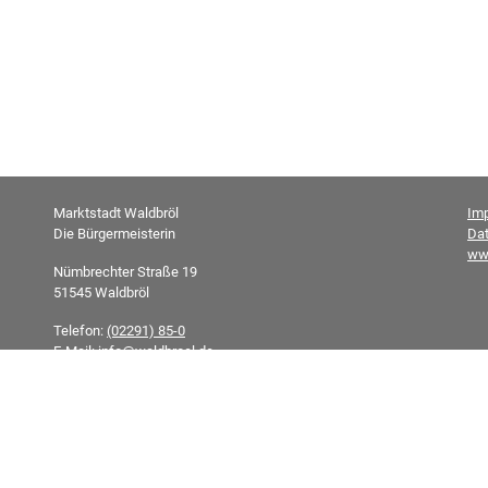
Marktstadt Waldbröl
Im
Die Bürgermeisterin
Da
ww
Nümbrechter Straße 19
51545 Waldbröl
Telefon:
(02291) 85-0
E-Mail:
info@waldbroel.de