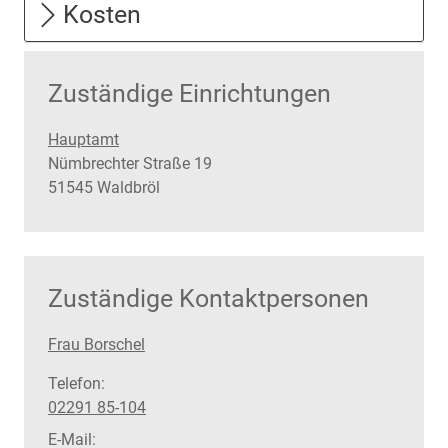
Kosten
Zuständige Einrichtungen
Hauptamt
Straße:
Hausnummer:
Nümbrechter Straße
19
PLZ:
Ort:
51545
Waldbröl
Zuständige Kontaktpersonen
Frau Borschel
Telefon:
02291 85-104
E-Mail: