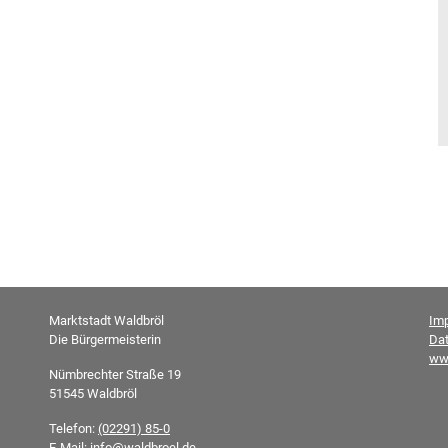
Marktstadt Waldbröl
Im
Die Bürgermeisterin
Da
ww
Nümbrechter Straße 19
51545 Waldbröl
Telefon:
(02291) 85-0
E-Mail:
info@waldbroel.de