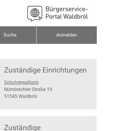
Suche
Anmelden
Zuständige Einrichtungen
Schulverwaltung
Straße:
Hausnummer:
Nümbrechter Straße
19
PLZ:
Ort:
51545
Waldbröl
Zuständige