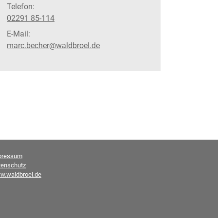
Telefon:
02291 85-114
E-Mail:
marc.becher@waldbroel.de
pressum
tenschutz
w.waldbroel.de