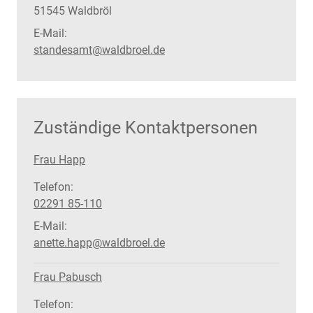
PLZ:
Ort:
51545
Waldbröl
E-Mail:
standesamt@waldbroel.de
Zuständige Kontaktpersonen
Frau Happ
Telefon:
02291 85-110
E-Mail:
anette.happ@waldbroel.de
Frau Pabusch
Telefon: